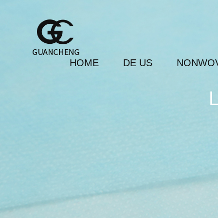
HOME
DE US
NONWOV
L