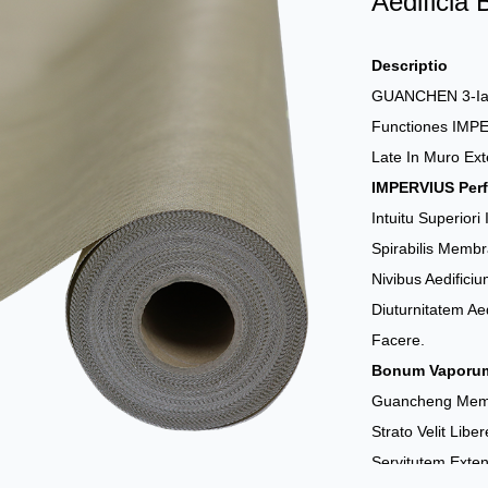
Aedificia
Descriptio
GUANCHEN 3-Iac
Functiones IMPER
Late In Muro Exte
IMPERVIUS Perf
Intuitu Superio
Spirabilis Membr
Nivibus Aedifici
Diuturnitatem Aed
Facere.
Bonum Vaporum
Guancheng Membra
Strato Velit Lib
Servitutem Extend