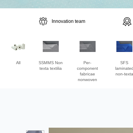
Innovation team
All
SSMMS Non
Per-
SFS
texta textilia
component
laminate
fabricae
non-text
nonwoven