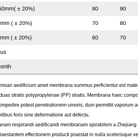
N/50mm(
±
20%)
80
90
50mm (
±
20%)
70
80
50mm (
±
20%)
60
70
tus
onth
cumsan aedificium amet membrana
summus perficientur est mater
 duas stratis polypropylenae (PP) stratis. Membrana haec comp
er impedire potest penetrationem umoris, dum permittit vaporum aq
itibus foris sine deformatione aut defectu.
anam respirandi aedificandi membranam spirabilem a Zhejiang
raestantem effectionem producti praestat in nulla scelerisque veli