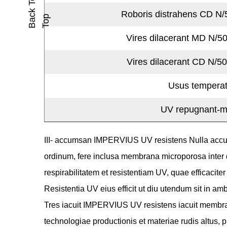
B
A
K
T
O
T
O
Roboris distrahens CD 
C
P
Vires dilacerant MD N/
Vires dilacerant CD N/
Usus tempera
UV repugnant-m
III- accumsan IMPERVIUS UV resistens Nulla ac
ordinum, fere inclusa membrana microporosa inter
respirabilitatem et resistentiam UV, quae efficacit
Resistentia UV eius efficit ut diu utendum sit in amb
Tres iacuit IMPERVIUS UV resistens iacuit membr
technologiae productionis et materiae rudis altus, p