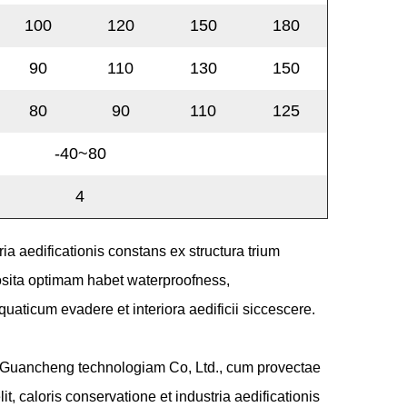
100
120
150
180
90
110
130
150
80
90
110
125
-40~80
4
ia aedificationis constans ex structura trium
osita optimam habet waterproofness,
uaticum evadere et interiora aedificii siccescere.
 Guancheng technologiam Co, Ltd., cum provectae
t, caloris conservatione et industria aedificationis