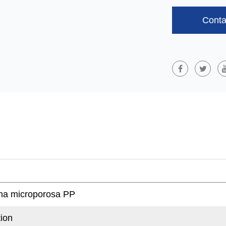
UV Repugnans
Guancheng Membr
Conta
Postquam Membra
Nec Operis Effec
Tempus Construc
Applicationem
GUANCHEN Wate
Ponitur In Pariet
Substratum Et Te
Vaporum Aquae Int
Themalum Tueri E
Tempus, GUANC
Ecellentissimae
In Thermarum Ins
a microporosa PP
ion