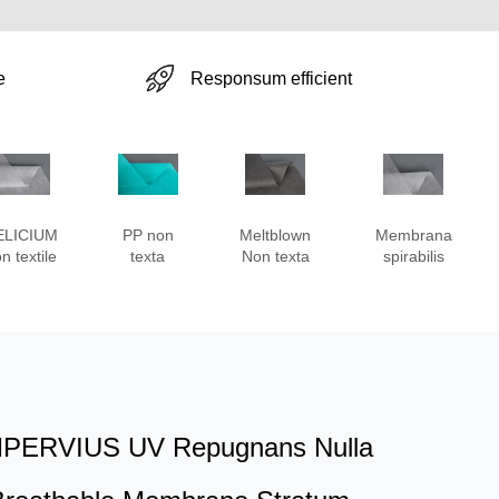
Responsum efficient
e
ELICIUM
PP non
Meltblown
Membrana
n textile
texta
Non texta
spirabilis
 IMPERVIUS UV Repugnans Nulla