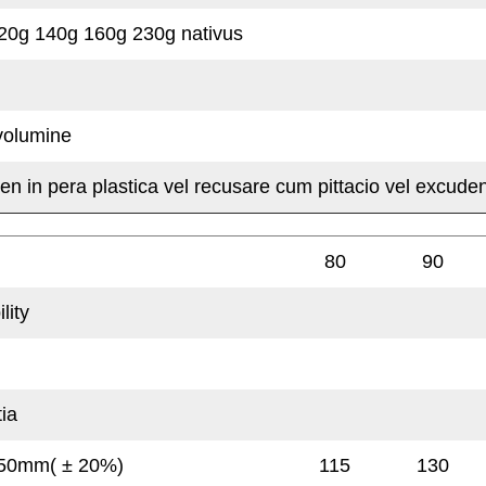
20g 140g 160g 230g nativus
volumine
n in pera plastica vel recusare cum pittacio vel excud
80
90
lity
ia
N/50mm(
±
20%)
115
130