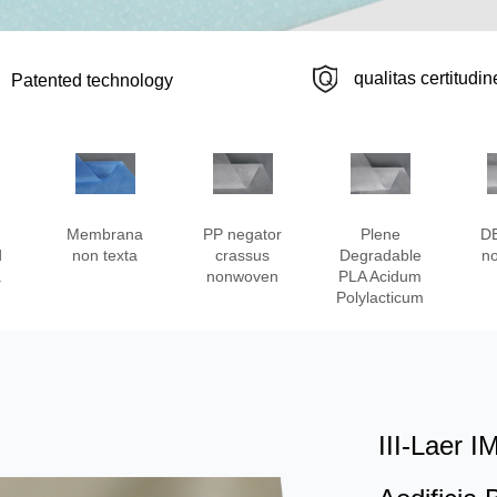
qualitas certitudin
Patented technology
Membrana
PP negator
Plene
D
d
non texta
crassus
Degradable
no
a
nonwoven
PLA Acidum
Polylacticum
III-Laer