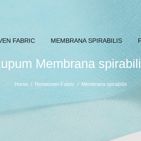
EN FABRIC
MEMBRANA SPIRABILIS
upum Membrana spirabil
Home
/
Nonwoven Fabric
/
Membrana spirabilis