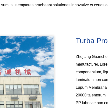
ssi sumus ut emptores praebeant solutiones innovative et certas 
Turba Prof
Zhejiang Guanchen
manufacturer
. Lor
componentium, liqu
laminatum non conte
Lupum Membrana sp
20000 talentorum.
PP fabricae non con