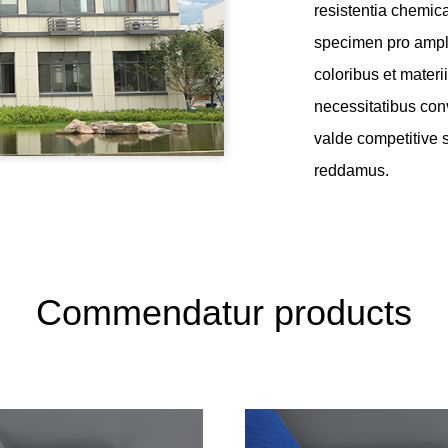
resistentia chemica
specimen pro amplis
coloribus et materi
necessitatibus con
valde competitive su
reddamus.
Commendatur products