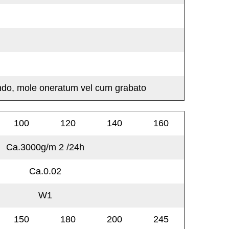
endo, mole oneratum vel cum grabato
100
120
140
160
Ca.3000g/m
2
/24h
Ca.0.02
W1
150
180
200
245