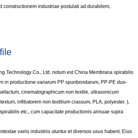
ad constructionem industriae postulati ad durabilem,
ile
g Technology Co., Ltd. notum est
China Membrana spirabilis
em in productione variarum PP spunbondarum, PP-PE duo-
efactum, cinematographicum non textile, ultrasonicum
xtum, infitiatorem non textilium crassum, PLA, polyester. ),
irabilis
etc., cum capacitate productionis annuae supra
textae variis industriis utuntur et diversos usus habent. Eius