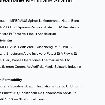
 Breathable Membrane Stratum
uum IMPERVIUS Spirabilis Membranae Habet Bona
VITATIS, Vaporum Permeabilitatis Et UV Resistentis.
riore Et Tecto Velit Iacuit Aedificiorum.
icientur
ri IMPERVIUS Perficiendi, Guancheng IMPERVIUS
ana Structuram Arcte Involvere Potest Et A Pluviis Et
um Tueri, Bonas Operationes Thermarum Velit Ac
ificiorum Curare, Ac Aedificia Magis Salutaris Industria
 Permeability
na Spirabilis Stratum Insulationis Tuetur, Ut Umor In
ere Emittatur. Quaestionem De Condensatin Solvit, Et
it Ad Vitam Strato Insulationis.