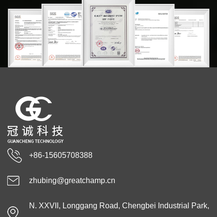
+86-15605708388
zhubing@greatchamp.cn
N. XXVII, Longgang Road, Chengbei Industrial Park,