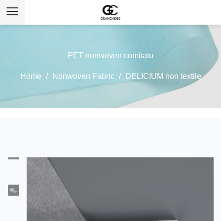
PET nonwoven comitatu
Home
/
Nonwoven Fabric
/
DELICIUM non textile