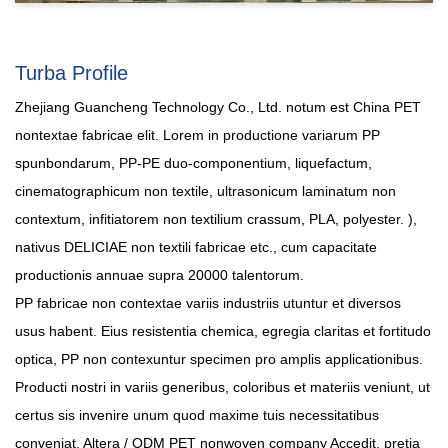
Turba Profile
Zhejiang Guancheng Technology Co., Ltd. notum est
China PET
nontextae fabricae elit
. Lorem in productione variarum PP
spunbondarum, PP-PE duo-componentium, liquefactum,
cinematographicum non textile, ultrasonicum laminatum non
contextum, infitiatorem non textilium crassum, PLA, polyester. ),
nativus DELICIAE non textili fabricae
etc., cum capacitate
productionis annuae supra 20000 talentorum.
PP fabricae non contextae variis industriis utuntur et diversos
usus habent. Eius resistentia chemica, egregia claritas et fortitudo
optica, PP non contexuntur specimen pro amplis applicationibus.
Producti nostri in variis generibus, coloribus et materiis veniunt, ut
certus sis invenire unum quod maxime tuis necessitatibus
conveniat.
Altera / ODM PET nonwoven company
Accedit, pretia