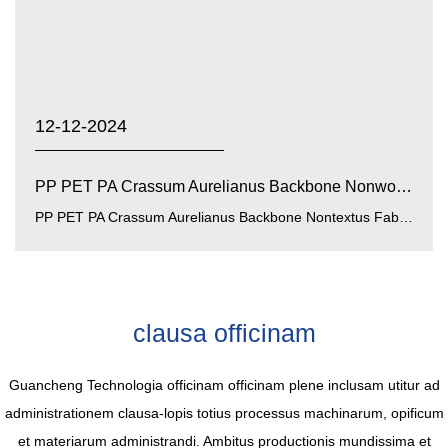
12-12-2024
PP PET PA Crassum Aurelianus Backbone Nonwoven Fabric: ...
PP PET PA Crassum Aurelianus Backbone Nontextus Fabric materia summus perficientur est quae in multis campis in...
clausa officinam
Guancheng Technologia officinam officinam plene inclusam utitur ad
administrationem clausa-lopis totius processus machinarum, opificum
et materiarum administrandi. Ambitus productionis mundissima et