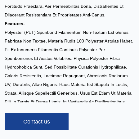
Fortitudo Praeclara, Aer Permeabilitas Bona, Distrahentes Et
Dilacerant Resistentiam Et Proprietates Anti-Canus.
Features:
Polyester (PET) Spunbond Filamentum Non-Textum Est Genus
Fabricae Non Textae, Materia Rudis 100 Polyester Astulas Habet.
Fit Ex Innumeris Filamentis Continuis Polyester Per
Spunboniones Et Aestus Volubiles. Physica Polyester Fibra
Hydrophobica Sunt, Sed Possibilitate Curationis Hydrophilicae,
Caloris Resistentis, Lacrimae Repugnant, Abrasionis Radiorum
UV, Durabilis, Altae Rigoris. Haec Materia Est Stapula In Lectis,
Strata, Aliisque Supellectili Generibus. Usus Est Etiam Ut Materia
Filli In Tarpis Et Durae Lignis, In Vestiendis Ac Purificationibus
Processibus. Polyester Nontexta Est Materia Filamentorum
Continuum Quae Altum Calorem Sustinere Potest Et Resistit Uti Et
Contact us
Lacerare.
Pondus：15gsm-100gsm