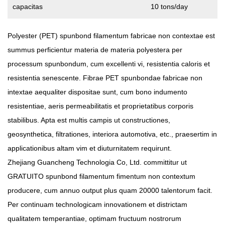
capacitas
10 tons/day
Habent Fortitudinem, Resistentiam Caloris Et Resistentiam
Abrasionis. Haec Materia Uniformem Fibram Structuram Habet,
Polyester (PET) spunbond filamentum fabricae non contextae
est
Bonam Aeris Permeabilitatem Et Mollitiem Praebet, Ac Late In
summus perficientur materia de materia polyestera per
Constructione, Filtratione, Automotiva Et Packificatione Adhibetur.
processum spunbondum, cum excellenti vi, resistentia caloris et
DELICIAE Textilia Non Textilia Apta Sunt Applicationibus Quae
resistentia senescente. Fibrae PET spunbondae fabricae non
Altam Vim Et Vetustatem Requirunt, Ut Velit Aedificare, Interiora
intextae aequaliter dispositae sunt, cum bono indumento
Autocineta Et Pannos Colum Industriales.
resistentiae, aeris permeabilitatis et proprietatibus corporis
stabilibus. Apta est multis campis ut constructiones,
geosynthetica, filtrationes, interiora automotiva, etc., praesertim in
applicationibus altam vim et diuturnitatem requirunt.
Zhejiang Guancheng Technologia Co, Ltd. committitur ut
GRATUITO spunbond filamentum fimentum non contextum
producere, cum annuo output plus quam 20000 talentorum facit.
Per continuam technologicam innovationem et districtam
qualitatem temperantiae, optimam fructuum nostrorum