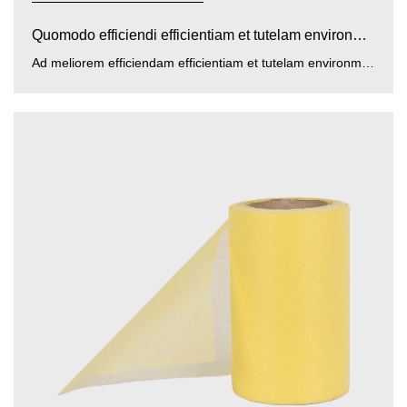
Quomodo efficiendi efficientiam et tutelam environmenta...
Ad meliorem efficiendam efficientiam et tutelam environmental flavo / caeruleo / albo PP PE film nonwovens , Z...