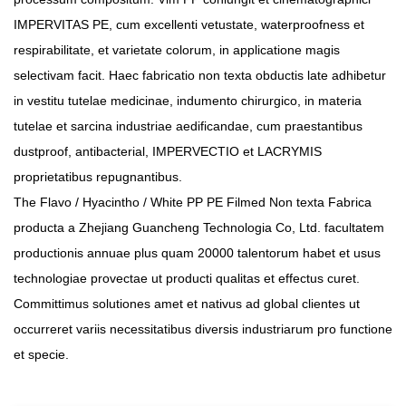
IMPERVITAS PE, cum excellenti vetustate, waterproofness et
respirabilitate, et varietate colorum, in applicatione magis
selectivam facit. Haec fabricatio non texta obductis late adhibetur
in vestitu tutelae medicinae, indumento chirurgico, in materia
tutelae et sarcina industriae aedificandae, cum praestantibus
dustproof, antibacterial, IMPERVECTIO et LACRYMIS
proprietatibus repugnantibus.
The
Flavo / Hyacintho / White PP PE Filmed Non texta Fabrica
producta a Zhejiang Guancheng Technologia Co, Ltd. facultatem
productionis annuae plus quam 20000 talentorum habet et usus
technologiae provectae ut producti qualitas et effectus curet.
Committimus solutiones amet et nativus ad global clientes ut
occurreret variis necessitatibus diversis industriarum pro functione
et specie.