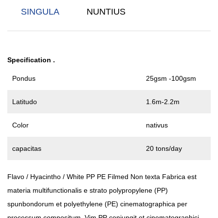
SINGULA
NUNTIUS
Specification
.
Pondus
25gsm -100gsm
Latitudo
1.6m-2.2m
Color
nativus
capacitas
20 tons/day
Flavo / Hyacintho / White PP PE Filmed Non texta Fabrica
est
materia multifunctionalis e strato polypropylene (PP)
spunbondorum et polyethylene (PE) cinematographica per
processum compositum. Vim PP coniungit et cinematographici