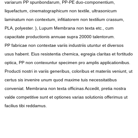
variarum PP spunbondarum, PP-PE duo-componentium,
liquefactum, cinematographicum non textile, ultrasonicum
laminatum non contextum, infitiatorem non textilium crassum,
PLA, polyester. ),
Lupum Membrana non texta
etc., cum
capacitate productionis annuae supra 20000 talentorum.
PP fabricae non contextae variis industriis utuntur et diversos
usus habent. Eius resistentia chemica, egregia claritas et fortitudo
optica, PP non contexuntur specimen pro amplis applicationibus.
Producti nostri in variis generibus, coloribus et materiis veniunt, ut
certus sis invenire unum quod maxime tuis necessitatibus
conveniat.
Membrana non texta officinas
Accedit, pretia nostra
valde competitive sunt et optiones varias solutionis offerimus ut
facilius tibi reddamus.