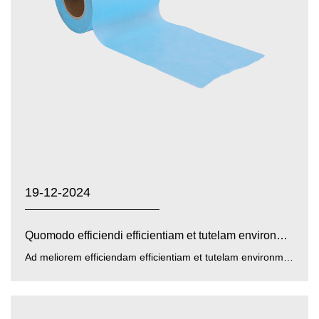
19-12-2024
Quomodo efficiendi efficientiam et tutelam environmenta...
Ad meliorem efficiendam efficientiam et tutelam environmental flavo / caeruleo / albo PP PE film nonwovens , Z...