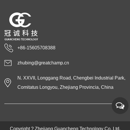
+86-15605708388
zhubing@greatchamp.cn
N. XXVII, Longgang Road, Chengbei Industrial Park,
Comitatus Longyou, Zhejiang Provincia, China
Copyright ?
Zhejiang Guancheng Technology Co, Ltd.