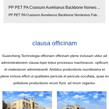
PP PET PA Crassum Aurelianus Backbone Nonwoven Fabric: ...
PP PET PA Crassum Aurelianus Backbone Nontextus Fabric materia summus perficientur est quae in multis campis in...
clausa officinam
Guancheng Technologia officinam officinam plene inclusam utitur ad
administrationem clausa-lopis totius processus machinarum, opificum
et materiarum administrandi. Ambitus productionis mundissima et
plene inclusa efficit ut qualitates pericula et pericula occultata, quae ex
pollutione productionis rerum fiunt, ad imum regantur.