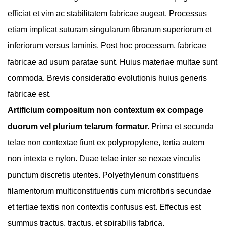
efficiat et vim ac stabilitatem fabricae augeat. Processus
etiam implicat suturam singularum fibrarum superiorum et
inferiorum versus laminis. Post hoc processum, fabricae
fabricae ad usum paratae sunt. Huius materiae multae sunt
commoda. Brevis consideratio evolutionis huius generis
fabricae est.
Artificium compositum non contextum ex compage
duorum vel plurium telarum formatur.
Prima et secunda
telae non contextae fiunt ex polypropylene, tertia autem
non intexta e nylon. Duae telae inter se nexae vinculis
punctum discretis utentes. Polyethylenum constituens
filamentorum multiconstituentis cum microfibris secundae
et tertiae textis non contextis confusus est. Effectus est
summus tractus, tractus, et spirabilis fabrica.