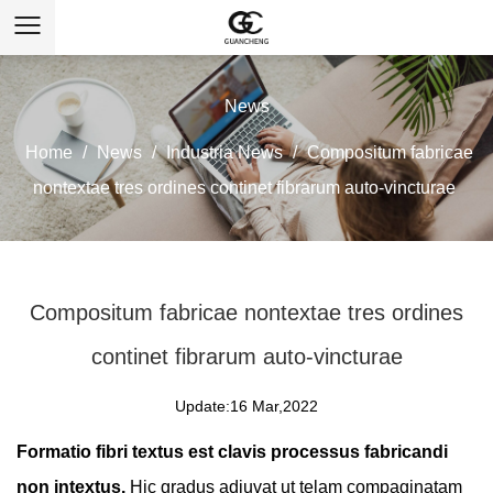
News
Home
/
News
/
Industria News
/
Compositum fabricae
nontextae tres ordines continet fibrarum auto-vincturae
Compositum fabricae nontextae tres ordines
continet fibrarum auto-vincturae
Update:16 Mar,2022
Formatio fibri textus est clavis processus fabricandi
non intextus.
Hic gradus adiuvat ut telam compaginatam