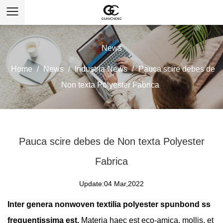
News
Home
/
News
/
Industria News
/
Pauca scire debes de
Non texta Polyester Fabrica
Pauca scire debes de Non texta Polyester
Fabrica
Update:04 Mar,2022
Inter genera
nonwoven textilia
polyester spunbond ss
frequentissima est.
Materia haec est eco-amica, mollis, et