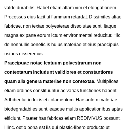
valde durabilis. Habet etiam altam vim et elongationem.
Processus eius facit ut flammam retardat. Dissimiles aliae
fabricae, non textae polyesterae dissolutae sunt. Itaque
magna ex parte eorum ictum environmental reducitur. Hic
de nonnullis beneficiis huius materiae et eius praecipuis
usibus disseremus.
Praecipuae notae textuum polyestrarum non
contextarum includunt validiores et constantiores
quam alia genera materiae non contextae.
Multiplices
etiam ordines constituuntur ac varias functiones habent.
Adhibentur in fucis et colamentum. Hae autem materiae
biodegradabiles sunt, easque multis applicationibus aptas
efficiunt. Praeter has fabricas etiam REDIVIVUS possunt.
Hinc, optio bona est iis qui plastic-libero producto uti