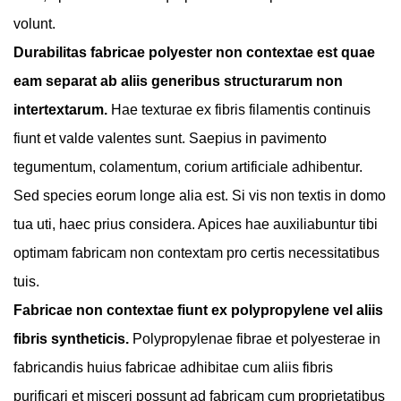
volunt.
Durabilitas fabricae polyester non contextae est quae
eam separat ab aliis generibus structurarum non
intertextarum.
Hae texturae ex fibris filamentis continuis
fiunt et valde valentes sunt. Saepius in pavimento
tegumentum, colamentum, corium artificiale adhibentur.
Sed species eorum longe alia est. Si vis non textis in domo
tua uti, haec prius considera. Apices hae auxiliabuntur tibi
optimam fabricam non contextam pro certis necessitatibus
tuis.
Fabricae non contextae fiunt ex polypropylene vel aliis
fibris syntheticis.
Polypropylenae fibrae et polyesterae in
fabricandis huius fabricae adhibitae cum aliis fibris
purificari et misceri possunt ad fabricam cum proprietatibus