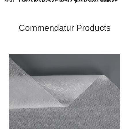
NEXT：Fabrica non texta est materia quae fabricae similis est
Commendatur Products