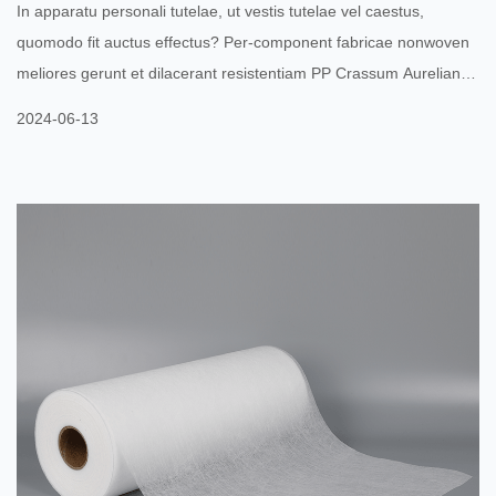
In apparatu personali tutelae, ut vestis tutelae vel caestus,
quomodo fit auctus effectus? Per-component fabricae nonwoven
meliores gerunt et dilacerant resistentiam PP Crassum Aurelianus
Nontextus ut apparatum velatos in ambitus asperos tueri possit?
2024-06-13
In campo personali instrumenti tutelae, ut vestis tutelae vel
chirothecae, auctus effectus fabricae Bi-componentis non
contextae et eius coniunctio cum PP Crasse Denier Nonwoven
emendare potest induere et reluctari multis modis ut appa...