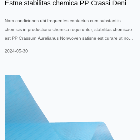
Estne stabilitas chemica PP Crassi Denier
Nontexta satis est...
Nam condiciones ubi frequentes contactus cum substantiis
chemicis in productione chemica requiruntur, stabilitas chemicae
est PP Crassum Aurelianus Nonwoven satisne est curare ut non
corrodatur ab chemicis, sicut acida et alcali, integritatem et
2024-05-30
functionem producti conservantes? Ad condiciones in quibus
chemicae productio frequentem contactum cum chemicis requirit,
stabilitas chemica PP Crasse Denier Nontexta magni momenti est
in aestimandis an in his ambitibus usui aptum sit. Sicut...