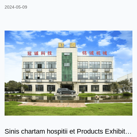
autocinetis praebent, ad consolationem et salutem transeuntium
2024-05-09
meliorem? In agro fabricandi autocineti, selectio materialis
magnum impulsum habet in auxilio, stabilitate, consolatione et
salute interiorum autocinetorum. Bi-component fabricae non
contextae (bi-componentes non contextae) et PP Crasse Aurel...
Sinis chartam hospitii et Products Exhibitio