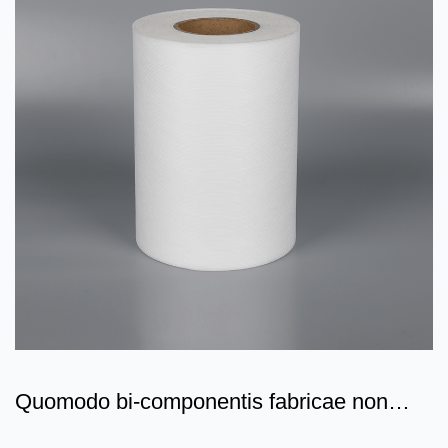
Quomodo bi-componentis fabricae non
nexae gerunt ac dilacera...