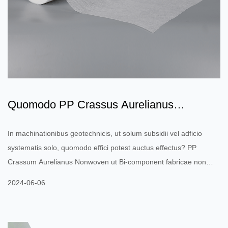
Quomodo PP Crassus Aurelianus
Nontextus firmitatem ac facult...
In machinationibus geotechnicis, ut solum subsidii vel adficio
systematis solo, quomodo effici potest auctus effectus? PP
Crassum Aurelianus Nonwoven ut Bi-component fabricae non
contextae efficaciter augeant stabilitatem et onera portantes
2024-06-06
capacitatem soli structurae ac ne solo exesa et habitatio? In
machinatione geotechnica, PP Crasse Aurelianus Nontextus est
species fabricae bi-componentis non contextae. Consectetur eius