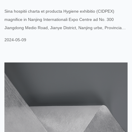
Hygiene est ut ...
Sina hospitii charta et producta Hygiene exhibitio (CIDPEX)
magnifice in Nanjing Internationali Expo Centre ad No. 300
Jiangdong Medio Road, Jianye District, Nanjing urbe, Provincia
Jiangsu a die 15 maii ad 17th, 2024. Haec exhibitio colliget
2024-05-09
instrumenta e charta domestica globali et uberi sanitariae
industriam tractandi de industria trends progressionis,
technologias porttitor participes, et fructus recentissimos produnt.
Sicut eventus magni ponderis in industria, CIDPEX commissum
est ad ...