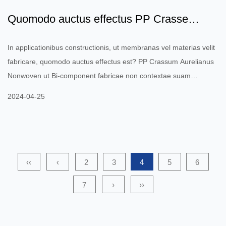
Quomodo auctus effectus PP Crasse
Aurelianus Nontextus ut fa...
In applicationibus constructionis, ut membranas vel materias velit
fabricare, quomodo auctus effectus est? PP Crassum Aurelianus
Nonwoven ut Bi-component fabricae non contextae suam
distrahentes fortitudinem et stabilitatem ad robur et firmitatem
2024-04-25
exigentias aedificandi structuras emendare? In applicationibus
construendis, PP Crassus Denier Nontextus adhibetur ut
supplementum materiae fabricae bi-componentis non contextae,
quae efficaciter augere potest eius distrahentes vires et
stabilitat...
‹‹
‹
2
3
4
5
6
7
›
››