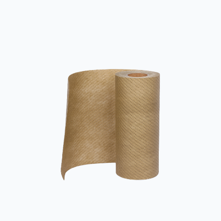
textili exercet munus magni momenti in meliore athletarum
consolatione ac reductione sudorem et gravem in exercitio.
Primum omnium, breathability est una ratio atrox factores in...