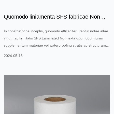
Quomodo liniamenta SFS fabricae Non
textili utendi ad stabil...
In constructione inceptis, quomodo efficaciter utantur notae altae
virium ac firmitatis SFS Laminated Non texta quomodo murus
supplementum materiae vel waterproofing stratis ad structuram
structurae structurae stabilitatem ac vetustatem emendandam? In
2024-05-16
constructione inceptis, altae vires et firmitatem SFS fabricae Non
textili efficiunt exemplar muri subsidii vel iacuit waterproofing. Hic
paucae modi sunt ut efficaciter utantur SFS laminatis non
textilibus ad stabilitatem ac vetustate...