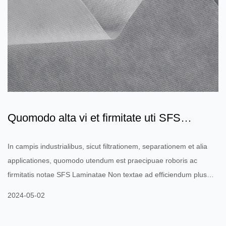
Quomodo alta vi et firmitate uti SFS
Laminated Fabrica Non t...
In campis industrialibus, sicut filtrationem, separationem et alia
applicationes, quomodo utendum est praecipuae roboris ac
firmitatis notae SFS Laminatae Non textae ad efficiendum plus
durabiles et efficientes materias colum vel membranulas
2024-05-02
separationis? In agris industrialibus, ut applicationes colamentum
et separationem; SFS Laminated Non texta Fabric (SFS laminae