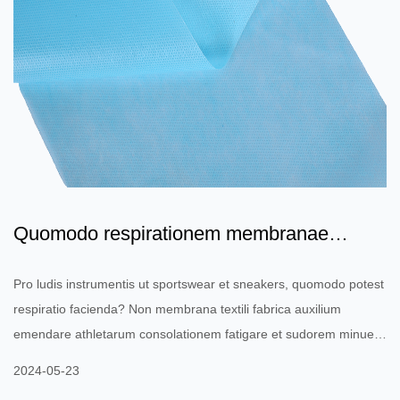
Quomodo respirationem membranae
fabricae Non textilis adiuva...
Pro ludis instrumentis ut sportswear et sneakers, quomodo potest
respiratio facienda? Non membrana textili fabrica auxilium
emendare athletarum consolationem fatigare et sudorem minuere
et in exercitatione topescere? Ludis pro instrumentis ut
2024-05-23
sportswear et calciamentis, spirabilis observantia Fabricae Non